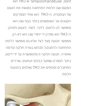
Temporomandibular Joint או TMJ הוא
המקום שבו הלסת התחתונה נפגשת את העצם
של הגולגולת. ה-TMJ הוא אחד המפרקים
הקטנים אך השימושיים ביותר בגוף שכן הוא
מאפשר לנו ללעוס, לדבר, לשיר, לצעוק ולפהק.
ה-TMJ הוא מפרק די ייחודי שכן הוא לא רק
מאפשר תנועה מצד לצד אלא גם מאפשר ללסת
התחתונה להתגלגל ולגלוש בצורה חלקה קדימה
ואחורה. תנועה חלקה זו מתאפשרת על ידי דיסק
בתוך המפרק שפועל כבולם זעזועים. שרירים
המחוברים ומקיפים את TMJ שולטים בתנועת
הלסת.