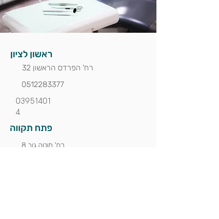
ראשון
לציון
רח' הפרדס הראשון 32
0512283377
03951401
4
פתח תקווה
רח' מוטה גור 8
036099388
מבשרת ציון
שדרות החושן 9