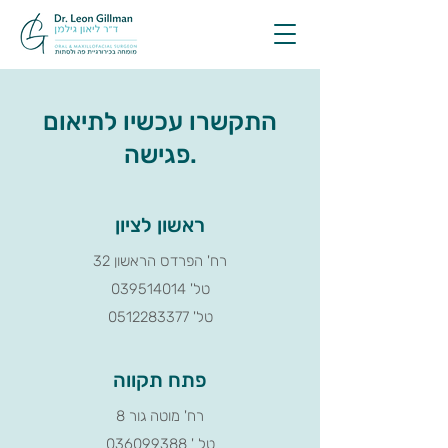
התקשרו עכשיו לתיאום
פגישה.
ראשון לציון
רח' הפרדס הראשון 32
טל' 039514014
טל'
0512283377
פתח תקווה
רח' מוטה גור 8
טל
' 036099388